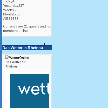
Today
4
Yesterday
237
Week
863
Month
1780
All
361388
Currently are 21 guests and no
members online
Das Wetter in Rheinau
Das Wetter für
Rheinau