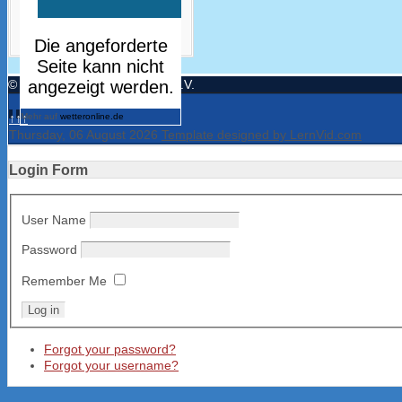
© Turnerbund Freistett 1894 e.V.
↑↑↑
Mehr auf
wetteronline.de
Thursday, 06 August 2026
Template designed by LernVid.com
Login Form
User Name
Password
Remember Me
Forgot your password?
Forgot your username?