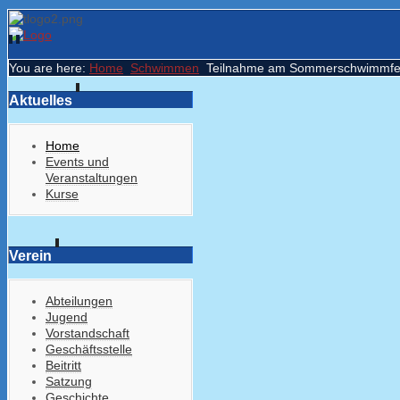
You are here:
Home
Schwimmen
Teilnahme am Sommerschwimmfes
Aktuelles
Home
Events und
Veranstaltungen
Kurse
Verein
Abteilungen
Jugend
Vorstandschaft
Geschäftsstelle
Beitritt
Satzung
Geschichte