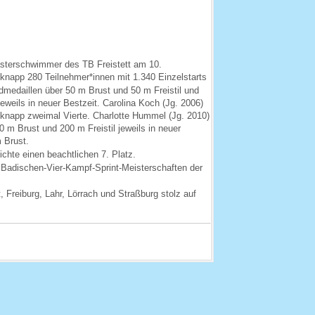
asterschwimmer des
TB Freistett am 10.
knapp 280 Teilnehmer*innen mit 1.340 Einzelstarts
ldmedaillen über 50 m Brust und
50 m Freistil und
jeweils in
neuer Bestzeit. Carolina Koch (Jg. 2006)
 knapp zweimal Vierte. Charlotte
Hummel (Jg. 2010)
50 m Brust und
200 m Freistil jeweils in neuer
 Brust.
chte einen beachtlichen 7. Platz.
n Badischen-Vier-Kampf-
Sprint-Meisterschaften der
, Freiburg, Lahr, Lörrach und
Straßburg stolz auf