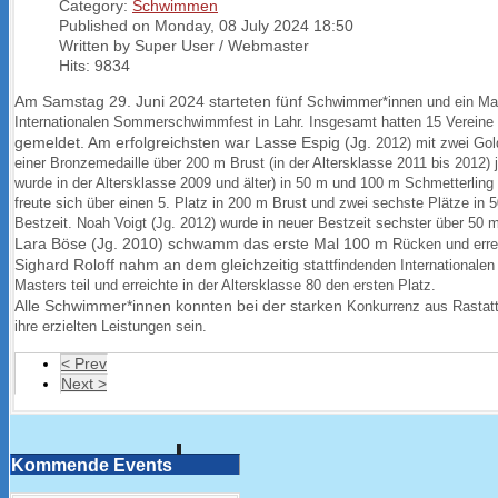
Category:
Schwimmen
Published on Monday, 08 July 2024 18:50
Written by Super User / Webmaster
Hits: 9834
Am Samstag 29. Juni 2024 starteten fünf
Schwimmer*innen und ein M
Internationalen Sommer
schwimmfest in Lahr. Insgesamt hatten 15 Vereine
gemeldet. Am erfolgreichsten war Lasse Espig (Jg.
2012) mit zwei Go
einer Bronzemedaille über 200 m
Brust (in der Altersklasse 2011 bis 2012) 
wurde in
der Altersklasse 2009 und älter) in 50 m und 100 m
Schmetterling
freute sich über einen 5. Platz
in 200 m Brust und zwei sechste Plätze in 
Bestzeit. Noah Voigt (Jg.
2012) wurde in neuer Bestzeit sechster über 50 m
Lara Böse (Jg. 2010) schwamm das erste Mal 100 m
Rücken und errei
Sighard Roloff nahm an dem gleichzeitig statt
findenden Internationale
Masters teil und erreichte in
der Altersklasse 80 den ersten Platz.
Alle Schwimmer*innen konnten bei der starken
Konkurrenz aus Rastatt
ihre erzielten Leistungen sein.
< Prev
Next >
Kommende Events