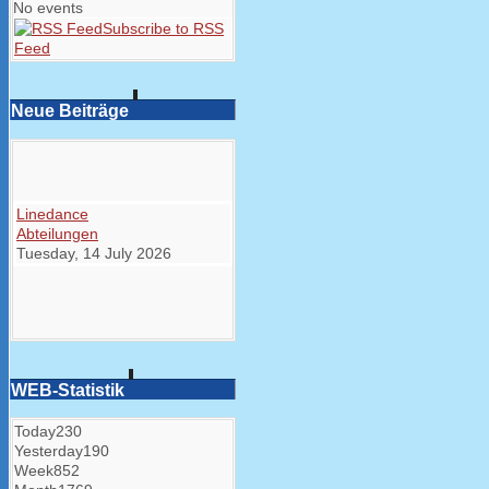
No events
Subscribe to RSS
Feed
Neue Beiträge
Linedance
Abteilungen
Tuesday, 14 July 2026
WEB-Statistik
Today
230
Yesterday
190
Week
852